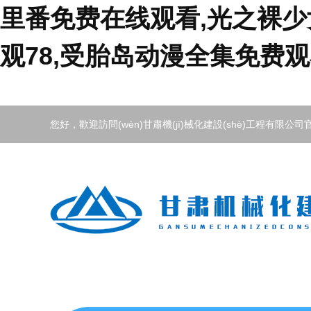
里番免费在线观看,光之裸少
观78,受胎岛动漫全集免费观
您好，歡迎訪問(wèn)甘肅機(jī)械化建設(shè)工程有限公司官