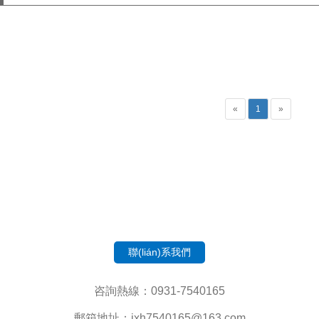
«
1
»
聯(lián)系我們
咨詢熱線：0931-7540165
郵箱地址：jxh7540165@163.com