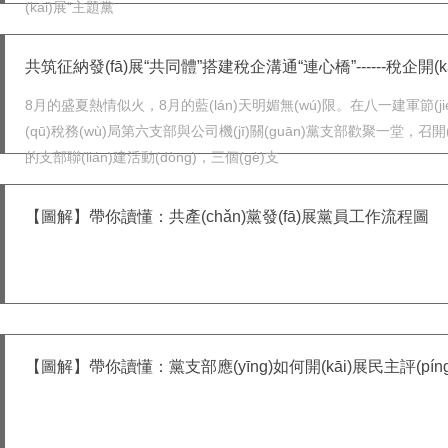
(kāi)展“主題黨
共筑征納發(fā)展“共同體”搭建稅企溝通“連心橋”------稅企開(kāi)
8月的盛夏熱情似火，8月的藍(lán)天明媚無(wú)限。在八一建軍節(ji
(qū)稅務(wù)局第六支部與公司機(jī)關(guān)黨支部歡聚一堂，召開
的支部聯(lián)建活動(dòng)，三個(gè)支
【圖解】帶你讀懂：共產(chǎn)黨發(fā)展黨員工作流程圖
【圖解】帶你讀懂：黨支部應(yīng)如何開(kāi)展民主評(pín