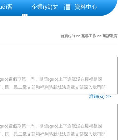
ué)習
企業(yè)文
資料中心
)園地
化
首頁(yè)
>>
黨群工作
>>
黨課教育
ó)慶假期第一周，舉國(guó)上下還沉浸在慶祝祖國
ǐng)下，民一民二黨支部和福利路新城法庭黨支部深入我司開
詳細(xì) >>
(guó)慶假期第一周，舉國(guó)上下還沉浸在慶祝祖國
ng)下，民一民二黨支部和福利路新城法庭黨支部深入我司開