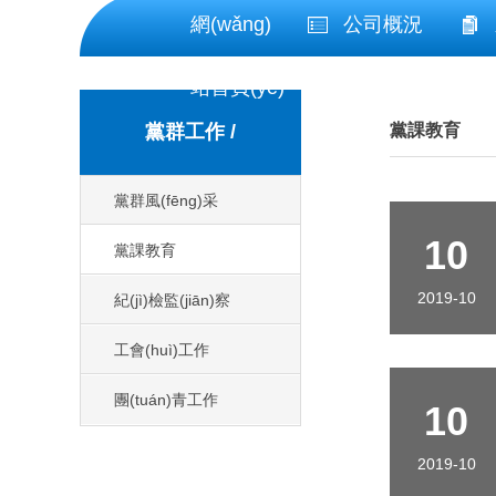
網(wǎng)
公司概況
站首頁(yè)
黨群工作 /
黨課教育
黨群風(fēng)采
10
黨課教育
2019-10
紀(jì)檢監(jiān)察
工會(huì)工作
團(tuán)青工作
10
2019-10