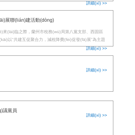
詳細(xì) >>
展聯(lián)建活動(dòng)
é)來(lái)臨之際，蘭州市稅務(wù)局第八黨支部、西固區
(kāi)以“共建互促聚合力，減稅降費(fèi)促發(fā)展”為主題
詳細(xì) >>
詳細(xì) >>
g)議黨員
詳細(xì) >>